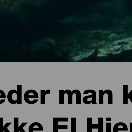
eder man 
kke El Hie