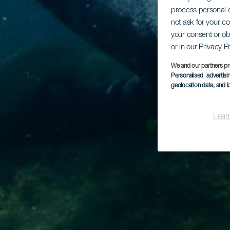
process personal d
not ask for your c
your consent or ob
or in our Privacy P
We and our partners pr
Personalised advertis
geolocation data, and i
Lear