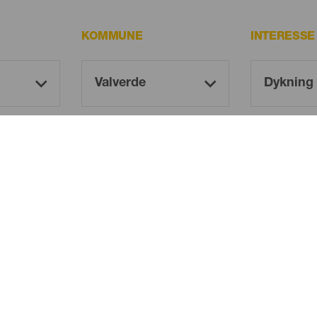
KOMMUNE
INTERESSE
Oh! There is no results ...
Try again, you will surely find something you like