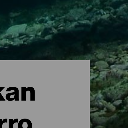
kan
rro