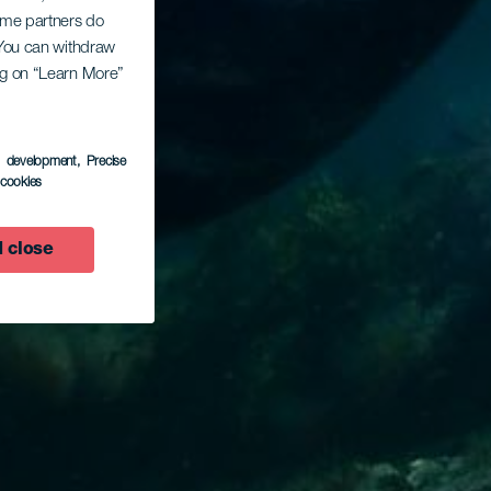
Some partners do
. You can withdraw
ing on “Learn More”
s development
, Precise
l cookies
 close