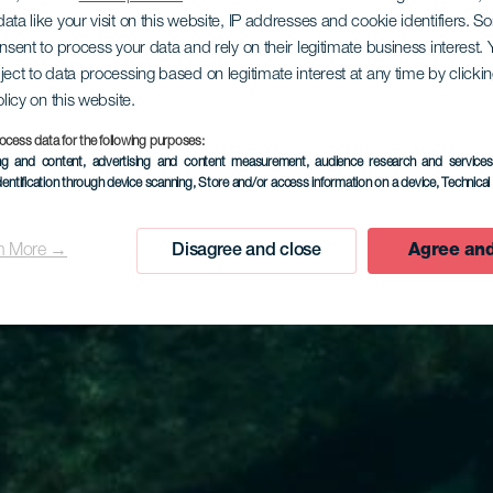
ata like your visit on this website, IP addresses and cookie identifiers. 
onsent to process your data and rely on their legitimate business interest
ject to data processing based on legitimate interest at any time by click
olicy on this website.
ocess data for the following purposes:
ing and content, advertising and content measurement, audience research and service
dentification through device scanning
, Store and/or access information on a device
, Technica
n More →
Disagree and close
Agree and