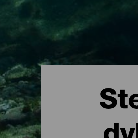
St
dy