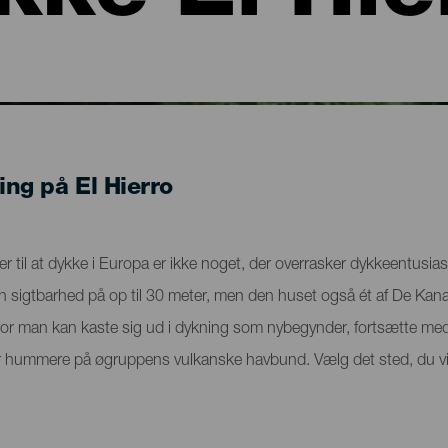
ing på El Hierro
r til at dykke i Europa er ikke noget, der overrasker dykkeentusiaster
en sigtbarhed på op til 30 meter, men den huset også ét af De Kana
or man kan kaste sig ud i dykning som nybegynder, fortsætte med 
ller hummere på øgruppens vulkanske havbund. Vælg det sted, du vi