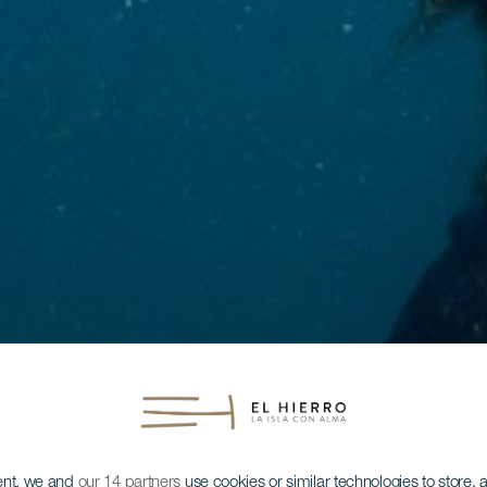
ent, we and
our 14 partners
use cookies or similar technologies to store,