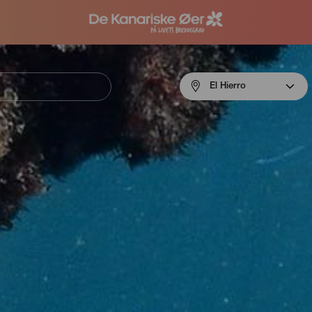
Menú
El Hierro
navigation
El
Hierro