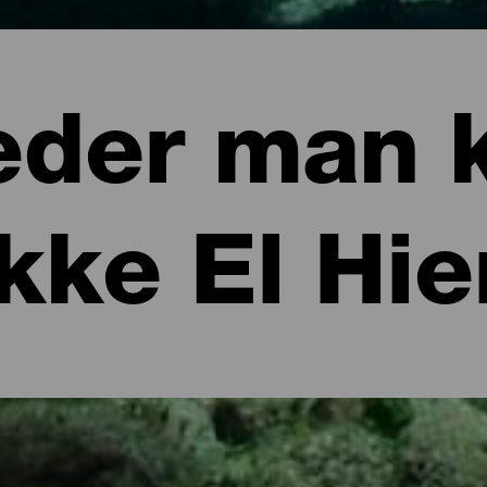
eder man 
kke El Hie