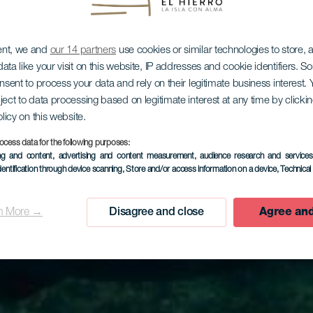
ent, we and
our 14 partners
use cookies or similar technologies to store,
ata like your visit on this website, IP addresses and cookie identifiers. 
onsent to process your data and rely on their legitimate business interest
ject to data processing based on legitimate interest at any time by click
olicy on this website.
ocess data for the following purposes:
ing and content, advertising and content measurement, audience research and service
dentification through device scanning
, Store and/or access information on a device
, Technica
n More →
Disagree and close
Agree and