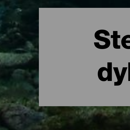
St
dy