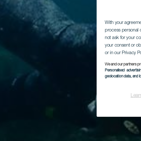
With your agreem
process personal d
not ask for your c
your consent or ob
or in our Privacy P
We and our partners pr
Personalised advertis
geolocation data, and i
Lear