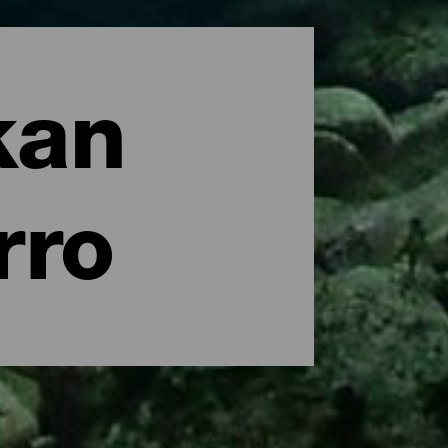
kan
rro