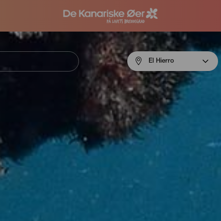
Menú
El Hierro
navigation
El
Hierro