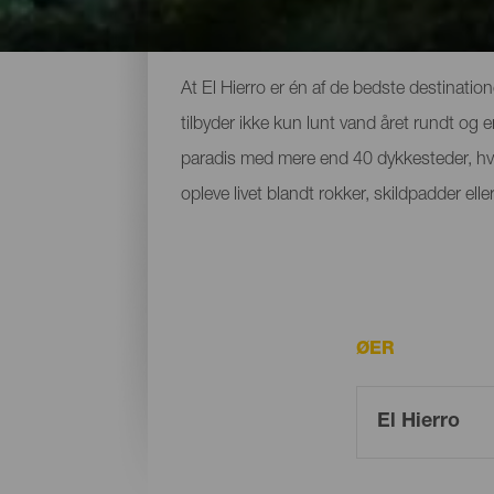
De bedste steder til dykn
At El Hierro er én af de bedste destinatione
tilbyder ikke kun lunt vand året rundt og 
paradis med mere end 40 dykkesteder, hv
opleve livet blandt rokker, skildpadder e
ØER