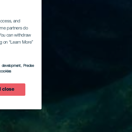
 access, and
Some partners do
. You can withdraw
ing on “Learn More”
s development
, Precise
l cookies
 close