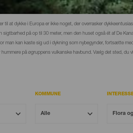
ing på El Hierro
r til at dykke i Europa er ikke noget, der overrasker dykkeentusiaster
en sigtbarhed på op til 30 meter, men den huset også ét af De Kana
or man kan kaste sig ud i dykning som nybegynder, fortsætte med 
ller hummere på øgruppens vulkanske havbund. Vælg det sted, du vi
KOMMUNE
INTERESS