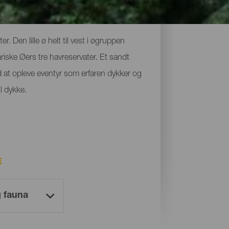
. Den lille ø helt til vest i øgruppen
riske Øers tre havreservater. Et sandt
at opleve eventyr som erfaren dykker og
l dykke.
E