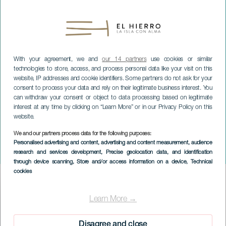
With your agreement, we and
our 14 partners
use cookies or similar
technologies to store, access, and process personal data like your visit on this
website, IP addresses and cookie identifiers. Some partners do not ask for your
consent to process your data and rely on their legitimate business interest. You
can withdraw your consent or object to data processing based on legitimate
interest at any time by clicking on “Learn More” or in our Privacy Policy on this
website.
We and our partners process data for the following purposes:
EL HIERRO
Personalised advertising and content, advertising and content measurement, audience
research and services development
, Precise geolocation data, and identification
Workshop med Arkano
through device scanning
, Store and/or access information on a device
, Technical
cookies
Imagen
Listado
Learn More →
Disagree and close