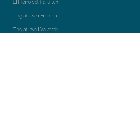
El Hierro set fra luften
Ting at lave i Frontera
Ting at lave i Valverde
Ting at lave i El Pinar
HVAD SKAL MAN SE OG GØRE
Naturlige områder på El Hierro
Charmerende steder på El Hierro
Udsigtspunkter på El Hierro
Paragliding på El Hierro