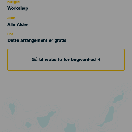
Kategori
Categoría
Workshop
del
evento
Alder
Edad
Alle Aldre
Recomendada
Pris
Dette arrangement er gratis
Gå til website for begivenhed