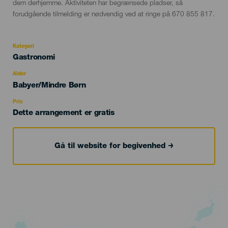
dem derhjemme. Aktiviteten har begrænsede pladser, så
forudgående tilmelding er nødvendig ved at ringe på 670 855 817.
Kategori
Categoría
Gastronomi
del
evento
Alder
Edad
Babyer/Mindre Børn
Recomendada
Pris
Dette arrangement er gratis
Gå til website for begivenhed