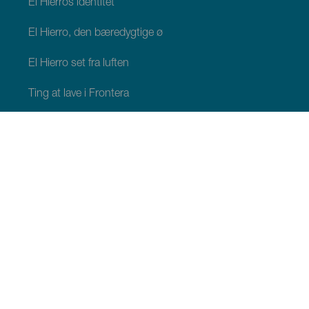
El Hierros identitet
El Hierro, den bæredygtige ø
El Hierro set fra luften
Ting at lave i Frontera
Ting at lave i Valverde
Ting at lave i El Pinar
HVAD SKAL MAN SE OG GØRE
Naturlige områder på El Hierro
Charmerende steder på El Hierro