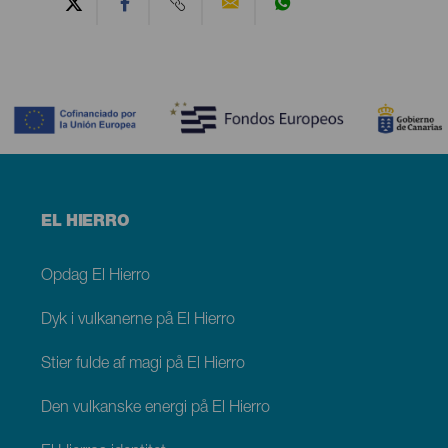
Contenido
Menú
EL HIERRO
footer
El
Hierro
Opdag El Hierro
Dyk i vulkanerne på El Hierro
Stier fulde af magi på El Hierro
Den vulkanske energi på El Hierro