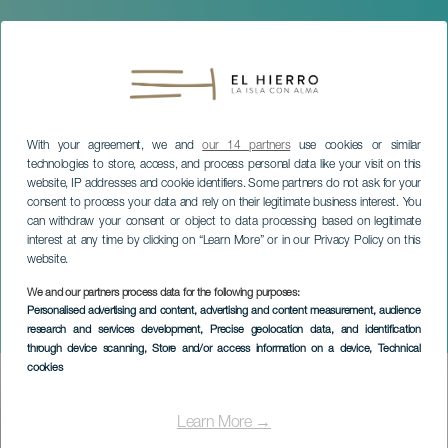
With your agreement, we and
our 14 partners
use cookies or similar
technologies to store, access, and process personal data like your visit on this
website, IP addresses and cookie identifiers. Some partners do not ask for your
consent to process your data and rely on their legitimate business interest. You
can withdraw your consent or object to data processing based on legitimate
interest at any time by clicking on “Learn More” or in our Privacy Policy on this
website.
EL HIERRO
We and our partners process data for the following purposes:
Taller de cocina para niños
Personalised advertising and content, advertising and content measurement, audience
research and services development
, Precise geolocation data, and identification
y adolescentes
through device scanning
, Store and/or access information on a device
, Technical
cookies
Imagen
Listado
Learn More →