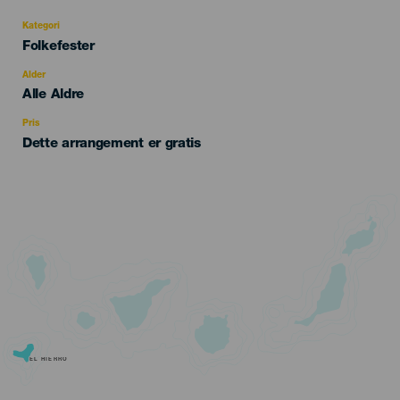
Kategori
Categoría
Folkefester
del
evento
Alder
Edad
Alle Aldre
Recomendada
Pris
Dette arrangement er gratis
EL HIERRO