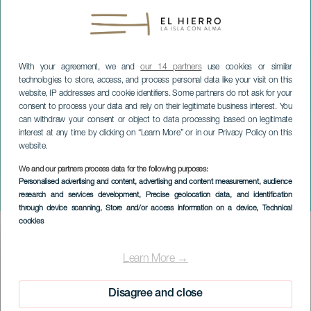
With your agreement, we and
our 14 partners
use cookies or similar
technologies to store, access, and process personal data like your visit on this
website, IP addresses and cookie identifiers. Some partners do not ask for your
consent to process your data and rely on their legitimate business interest. You
can withdraw your consent or object to data processing based on legitimate
interest at any time by clicking on “Learn More” or in our Privacy Policy on this
website.
EL HIERRO
We and our partners process data for the following purposes:
San Juan-festligheder i
Personalised advertising and content, advertising and content measurement, audience
research and services development
, Precise geolocation data, and identification
Las Puntas
through device scanning
, Store and/or access information on a device
, Technical
cookies
Imagen
Listado
Learn More →
Disagree and close