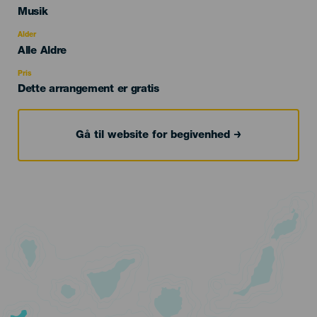
Categoría
Musik
del
evento
Alder
Edad
Alle Aldre
Recomendada
Pris
Dette arrangement er gratis
Gå til website for begivenhed