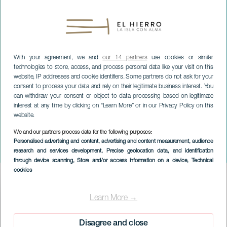
With your agreement, we and
our 14 partners
use cookies or similar
technologies to store, access, and process personal data like your visit on this
website, IP addresses and cookie identifiers. Some partners do not ask for your
consent to process your data and rely on their legitimate business interest. You
can withdraw your consent or object to data processing based on legitimate
interest at any time by clicking on “Learn More” or in our Privacy Policy on this
website.
We and our partners process data for the following purposes:
EL HIERRO
Personalised advertising and content, advertising and content measurement, audience
research and services development
, Precise geolocation data, and identification
Miguel Afonso i koncert
through device scanning
, Store and/or access information on a device
, Technical
cookies
Imagen
Listado
Learn More →
Disagree and close