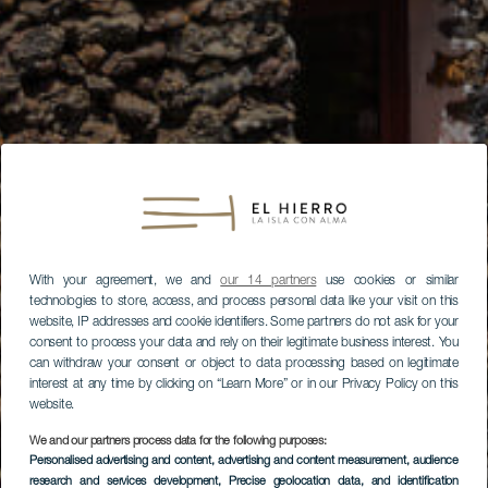
With your agreement, we and
our 14 partners
use cookies or similar
technologies to store, access, and process personal data like your visit on this
website, IP addresses and cookie identifiers. Some partners do not ask for your
consent to process your data and rely on their legitimate business interest. You
can withdraw your consent or object to data processing based on legitimate
interest at any time by clicking on “Learn More” or in our Privacy Policy on this
website.
We and our partners process data for the following purposes:
Personalised advertising and content, advertising and content measurement, audience
research and services development
, Precise geolocation data, and identification