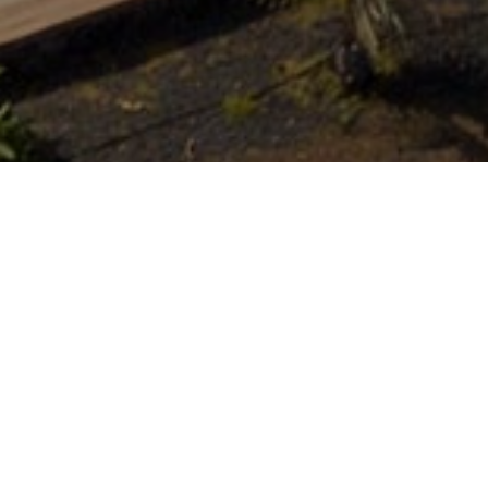
Boenden
>
El Hierro
>
Utmärkande hotell
En referens för välbefinnande
Ett emblematiskt boende på El Hierro, beläget vid havet på
öns lugna västkust. Här finns Balneario Pozo de la Salud,
känt för användningen av mineralmedicinska vatten från
den historiska källan, samt en miljö skapad för vila och
personlig omsorg. Det vulkaniska landskapet, det öppna