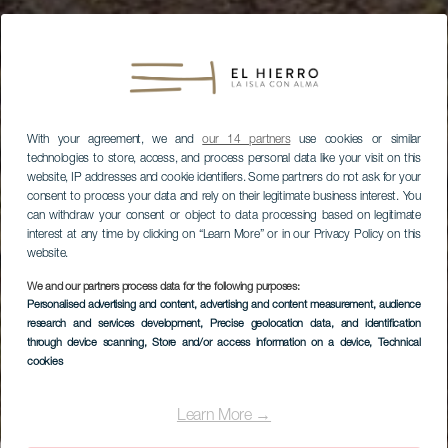
With your agreement, we and
our 14 partners
use cookies or similar
technologies to store, access, and process personal data like your visit on this
website, IP addresses and cookie identifiers. Some partners do not ask for your
consent to process your data and rely on their legitimate business interest. You
can withdraw your consent or object to data processing based on legitimate
interest at any time by clicking on “Learn More” or in our Privacy Policy on this
website.
We and our partners process data for the following purposes:
Personalised advertising and content, advertising and content measurement, audience
research and services development
, Precise geolocation data, and identification
through device scanning
, Store and/or access information on a device
, Technical
cookies
EL HIERRO
Hotel Balneario Pozo
Learn More →
de la Salud