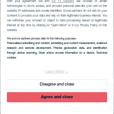
With your agreement, we and
our 14 partners
use cookies or similar
technologies to store, access, and process personal data like your visit on this
website, IP addresses and cookie identifiers. Some partners do not ask for your
consent to process your data and rely on their legitimate business interest. You
can withdraw your consent or object to data processing based on legitimate
interest at any time by clicking on “Learn More” or in our Privacy Policy on this
website.
We and our partners process data for the following purposes:
Personalised advertising and content, advertising and content measurement, audience
research and services development
, Precise geolocation data, and identification
through device scanning
, Store and/or access information on a device
, Technical
cookies
Learn More →
Disagree and close
Agree and close