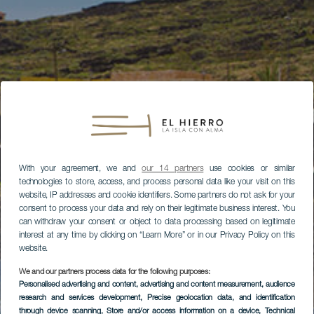
With your agreement, we and
our 14 partners
use cookies or similar
technologies to store, access, and process personal data like your visit on this
website, IP addresses and cookie identifiers. Some partners do not ask for your
consent to process your data and rely on their legitimate business interest. You
can withdraw your consent or object to data processing based on legitimate
interest at any time by clicking on “Learn More” or in our Privacy Policy on this
website.
We and our partners process data for the following purposes:
Personalised advertising and content, advertising and content measurement, audience
research and services development
, Precise geolocation data, and identification
through device scanning
, Store and/or access information on a device
, Technical