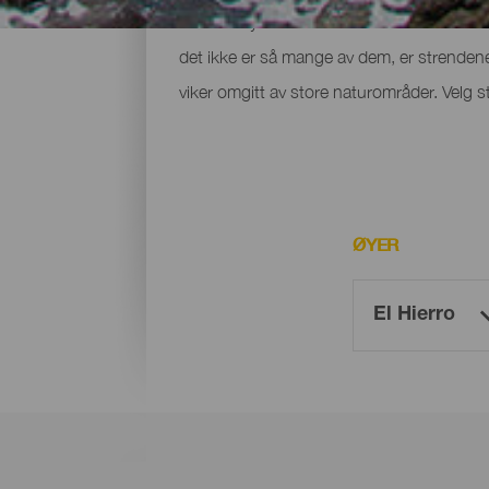
Den lille øyen El Hierro forbinder man hel
det ikke er så mange av dem, er strendene
viker omgitt av store naturområder. Velg st
ØYER