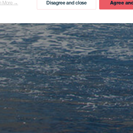
n More →
Disagree and close
Agree and