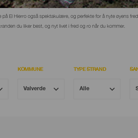
st med landskap det er spennende å utforske, om det så er til fots, 
 på El Hierro også spektakulære, og perfekte for å nyte øyens fre
randen du liker best, og nyt livet i fred og ro når du kommer.
KOMMUNE
TYPE STRAND
SA