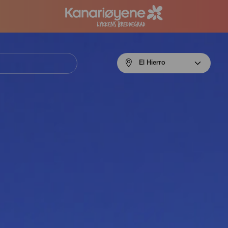
Menú
El Hierro
navigation
El
Hierro