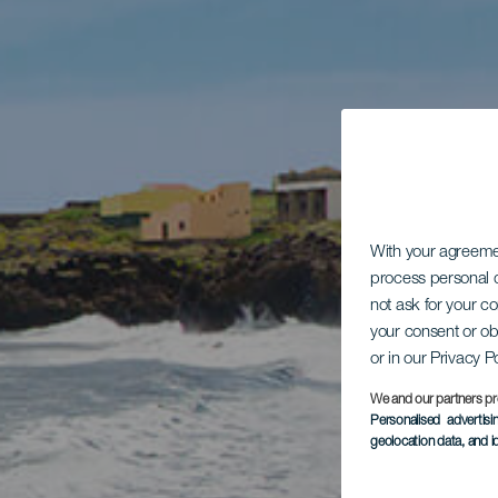
With your agreem
process personal d
not ask for your c
your consent or ob
or in our Privacy P
We and our partners pr
Personalised advertis
geolocation data, and i