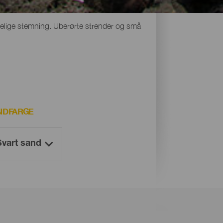
under vann eller fra luften. Men selv om
delige stemning. Uberørte strender og små
NDFARGE