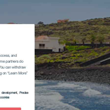
 access, and
Some partners do
. You can withdraw
ing on “Learn More”
s development
, Precise
l cookies