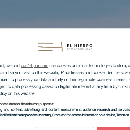
ent, we and
our 14 partners
use cookies or similar technologies to store,
ata like your visit on this website, IP addresses and cookie identifiers. 
onsent to process your data and rely on their legitimate business interest
ject to data processing based on legitimate interest at any time by click
olicy on this website.
ocess data for the following purposes:
ing and content, advertising and content measurement, audience research and service
dentification through device scanning
, Store and/or access information on a device
, Technica