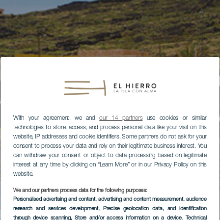
With your agreement, we and
our 14 partners
use cookies or similar
technologies to store, access, and process personal data like your visit on this
website, IP addresses and cookie identifiers. Some partners do not ask for your
consent to process your data and rely on their legitimate business interest. You
can withdraw your consent or object to data processing based on legitimate
interest at any time by clicking on “Learn More” or in our Privacy Policy on this
website.
We and our partners process data for the following purposes:
Personalised advertising and content, advertising and content measurement, audience
research and services development
, Precise geolocation data, and identification
through device scanning
, Store and/or access information on a device
, Technical