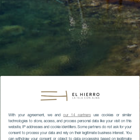
With your agreement, we and
our 14 partners
use cookies or similar
technologies to store, access, and process personal data like your visit on this
website, IP addresses and cookie identifiers. Some partners do not ask for your
consent to process your data and rely on their legitimate business interest. You
can withdraw your consent or object to data processing based on legitimate