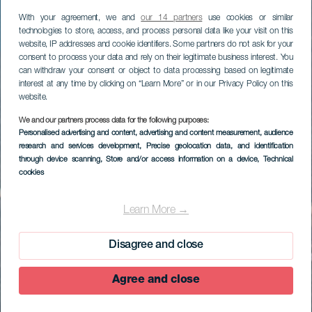
With your agreement, we and
our 14 partners
use cookies or similar
technologies to store, access, and process personal data like your visit on this
website, IP addresses and cookie identifiers. Some partners do not ask for your
consent to process your data and rely on their legitimate business interest. You
can withdraw your consent or object to data processing based on legitimate
interest at any time by clicking on “Learn More” or in our Privacy Policy on this
website.
We and our partners process data for the following purposes:
Personalised advertising and content, advertising and content measurement, audience
research and services development
, Precise geolocation data, and identification
through device scanning
, Store and/or access information on a device
, Technical
cookies
Learn More →
Disagree and close
Agree and close