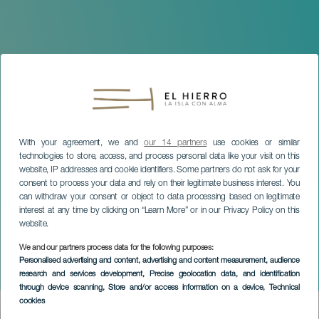
With your agreement, we and
our 14 partners
use cookies or similar
technologies to store, access, and process personal data like your visit on this
website, IP addresses and cookie identifiers. Some partners do not ask for your
consent to process your data and rely on their legitimate business interest. You
can withdraw your consent or object to data processing based on legitimate
interest at any time by clicking on “Learn More” or in our Privacy Policy on this
website.
EL HIERRO
We and our partners process data for the following purposes:
Yo viviré. Tributo a Celia
Personalised advertising and content, advertising and content measurement, audience
research and services development
, Precise geolocation data, and identification
Cruz
through device scanning
, Store and/or access information on a device
, Technical
cookies
Imagen