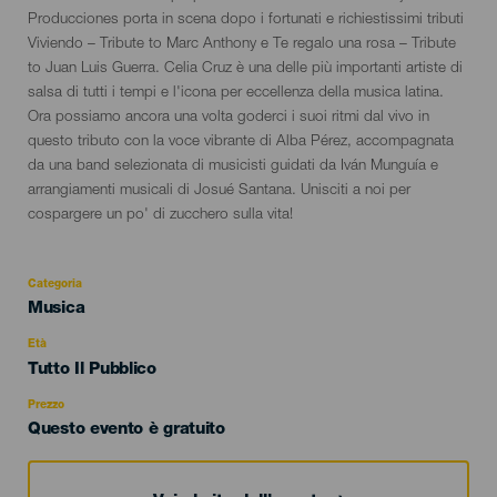
del
Producciones porta in scena dopo i fortunati e richiestissimi tributi
evento
Viviendo – Tribute to Marc Anthony e Te regalo una rosa – Tribute
to Juan Luis Guerra. Celia Cruz è una delle più importanti artiste di
salsa di tutti i tempi e l'icona per eccellenza della musica latina.
Ora possiamo ancora una volta goderci i suoi ritmi dal vivo in
questo tributo con la voce vibrante di Alba Pérez, accompagnata
da una band selezionata di musicisti guidati da Iván Munguía e
arrangiamenti musicali di Josué Santana. Unisciti a noi per
cospargere un po' di zucchero sulla vita!
Categoria
Categoría
Musica
del
evento
Età
Edad
Tutto Il Pubblico
Recomendada
Prezzo
Questo evento è gratuito