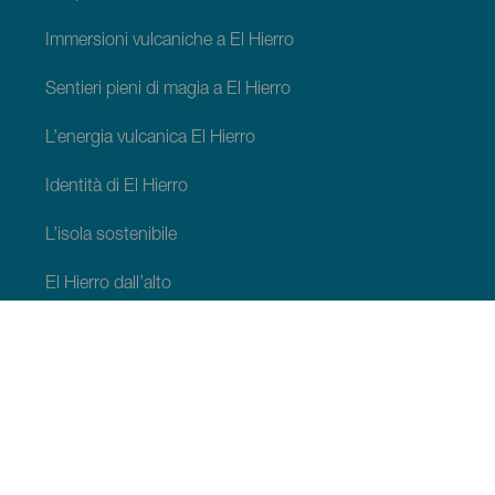
Immersioni vulcaniche a El Hierro
Sentieri pieni di magia a El Hierro
L’energia vulcanica El Hierro
Identità di El Hierro
L’isola sostenibile
El Hierro dall’alto
Cosa fare ad La Frontera
Cosa fare ad Valverde
Cosa fare ad El Pinar