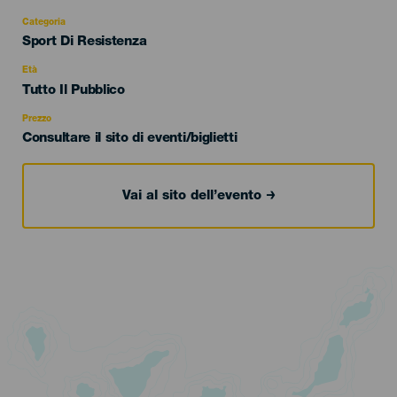
Categoria
Categoría
Sport Di Resistenza
del
evento
Età
Edad
Tutto Il Pubblico
Recomendada
Prezzo
Consultare il sito di eventi/biglietti
Vai al sito dell’evento