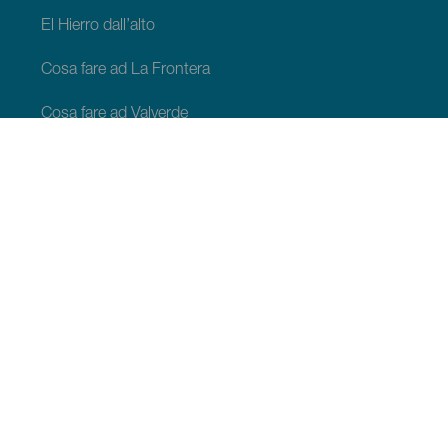
El Hierro dall’alto
Cosa fare ad La Frontera
Cosa fare ad Valverde
Cosa fare ad El Pinar
COSA VEDERE E COSA FARE
Spazi naturali di EL Hierro
Luoghi di charme di El Hierro
Belvedere di El Hierro