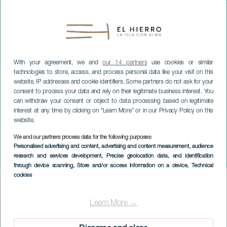
With your agreement, we and
our 14 partners
use cookies or similar
technologies to store, access, and process personal data like your visit on this
website, IP addresses and cookie identifiers. Some partners do not ask for your
consent to process your data and rely on their legitimate business interest. You
can withdraw your consent or object to data processing based on legitimate
interest at any time by clicking on “Learn More” or in our Privacy Policy on this
website.
We and our partners process data for the following purposes:
EL HIERRO
Personalised advertising and content, advertising and content measurement, audience
research and services development
, Precise geolocation data, and identification
MERIDIAN MARATHON
through device scanning
, Store and/or access information on a device
, Technical
cookies
Imagen
Listado
Learn More →