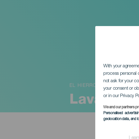
With your agreem
process personal d
not ask for your c
EL HIERRO
your consent or ob
or in our Privacy P
Lava circ
We and our partners pr
Personalised advertis
geolocation data, and i
Lear