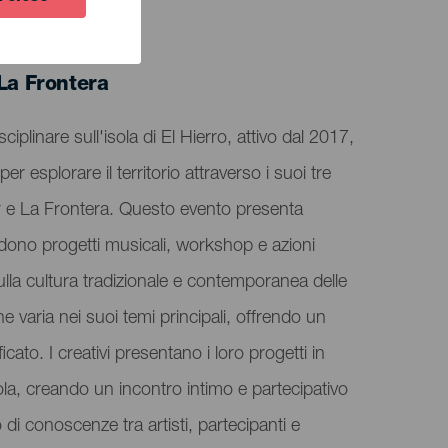
 La Frontera
sciplinare sull'isola di El Hierro, attivo dal 2017,
r esplorare il territorio attraverso i suoi tre
r e La Frontera. Questo evento presenta
ludono progetti musicali, workshop e azioni
i sulla cultura tradizionale e contemporanea delle
e varia nei suoi temi principali, offrendo un
icato. I creativi presentano i loro progetti in
'isola, creando un incontro intimo e partecipativo
di conoscenze tra artisti, partecipanti e