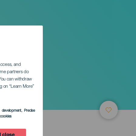
 access, and
Some partners do
. You can withdraw
ing on “Learn More”
s development
, Precise
l cookies
 close