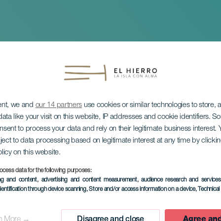
ent, we and
our 14 partners
use cookies or similar technologies to store,
ata like your visit on this website, IP addresses and cookie identifiers. 
onsent to process your data and rely on their legitimate business interest
ject to data processing based on legitimate interest at any time by click
olicy on this website.
ular
ocess data for the following purposes:
ing and content, advertising and content measurement, audience research and service
dentification through device scanning
, Store and/or access information on a device
, Technica
n More →
Disagree and close
Agree and