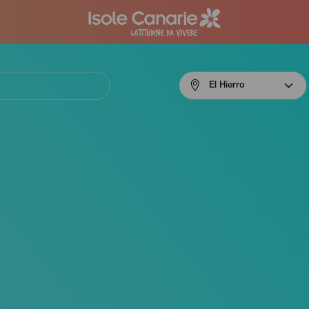
Menú
El Hierro
navigation
El
Hierro