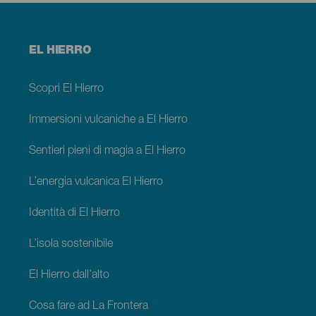
Menú
EL HIERRO
footer
El
Hierro
Scopri El Hierro
Immersioni vulcaniche a El Hierro
Sentieri pieni di magia a El Hierro
L’energia vulcanica El Hierro
Identità di El Hierro
L’isola sostenibile
El Hierro dall’alto
Cosa fare ad La Frontera