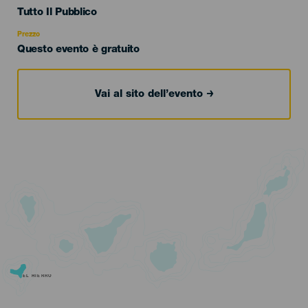
Edad
Tutto Il Pubblico
Recomendada
Prezzo
Questo evento è gratuito
Vai al sito dell’evento
EL HIERRO