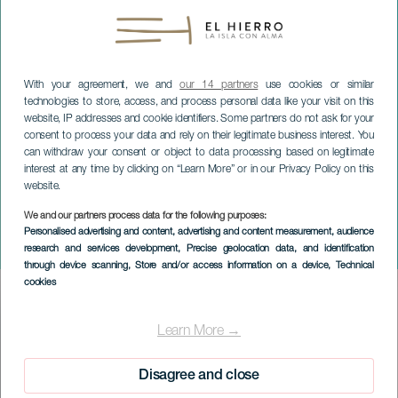
With your agreement, we and
our 14 partners
use cookies or similar
technologies to store, access, and process personal data like your visit on this
website, IP addresses and cookie identifiers. Some partners do not ask for your
consent to process your data and rely on their legitimate business interest. You
can withdraw your consent or object to data processing based on legitimate
interest at any time by clicking on “Learn More” or in our Privacy Policy on this
website.
We and our partners process data for the following purposes:
EL HIERRO
Personalised advertising and content, advertising and content measurement, audience
research and services development
, Precise geolocation data, and identification
Il mago David de La Torre
through device scanning
, Store and/or access information on a device
, Technical
cookies
Imagen
Listado
Learn More →
Disagree and close