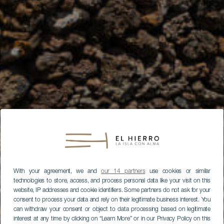
With your agreement, we and
our 14 partners
use cookies or similar
technologies to store, access, and process personal data like your visit on this
website, IP addresses and cookie identifiers. Some partners do not ask for your
consent to process your data and rely on their legitimate business interest. You
can withdraw your consent or object to data processing based on legitimate
interest at any time by clicking on “Learn More” or in our Privacy Policy on this