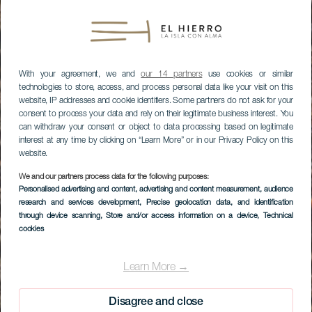
With your agreement, we and
our 14 partners
use cookies or similar
technologies to store, access, and process personal data like your visit on this
website, IP addresses and cookie identifiers. Some partners do not ask for your
consent to process your data and rely on their legitimate business interest. You
can withdraw your consent or object to data processing based on legitimate
interest at any time by clicking on “Learn More” or in our Privacy Policy on this
website.
We and our partners process data for the following purposes:
Personalised advertising and content, advertising and content measurement, audience
research and services development
, Precise geolocation data, and identification
through device scanning
, Store and/or access information on a device
, Technical
cookies
Learn More →
Disagree and close