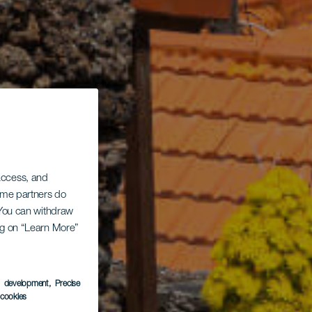
 access, and
Some partners do
. You can withdraw
ing on “Learn More”
s development
, Precise
l cookies