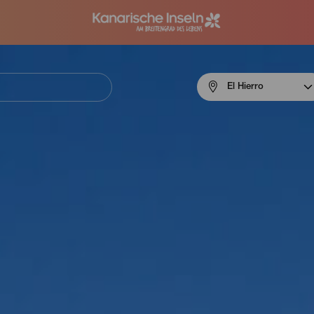
Menú
El Hierro
navigation
El
Hierro