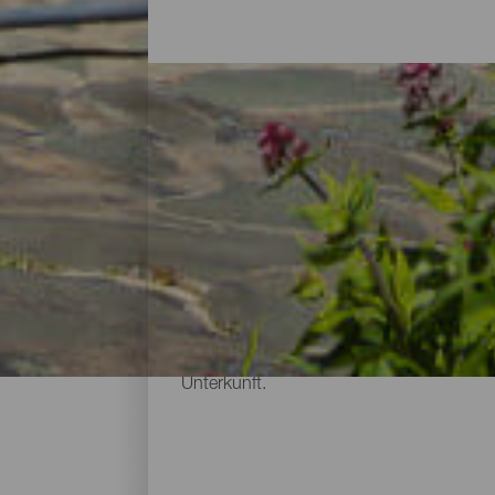
Hotels, Landhäuser und 
Nachdem du den Tag damit verbracht hast, 
erholsame Pause. Das Angebot an Unterkünf
es an nichts fehlt. Von kleinen Hotels, 
Rhythmus bestimmen kannst, bis hin zu L
Unterkunft.