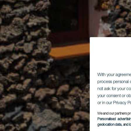
With your agreem
process personal d
not ask for your c
your consent or ob
or in our Privacy P
We and our partners pr
Personalised advertis
geolocation data, and i