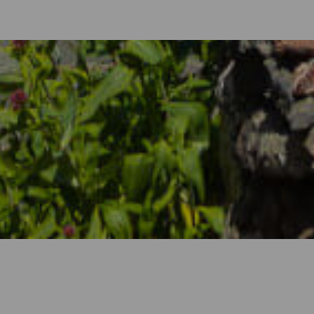
Ferienwohnungen auf El Hierro
die Vulkanlandschaften und die kulinarischen Köstlichkeiten der In
ten auf El Hierro hält für jeden Reisenden das Richtige bereit un
die sich ideal für Paare und Ruhesuchende eignen, über Ferienwoh
andhäusern inmitten atemberaubender Landschaften: Auf El Hierro