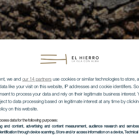
ent, we and
our 14 partners
use cookies or similar technologies to store,
ata like your visit on this website, IP addresses and cookie identifiers. 
onsent to process your data and rely on their legitimate business interest
ject to data processing based on legitimate interest at any time by click
olicy on this website.
ocess data for the following purposes:
ing and content, advertising and content measurement, audience research and service
dentification through device scanning
, Store and/or access information on a device
, Technica