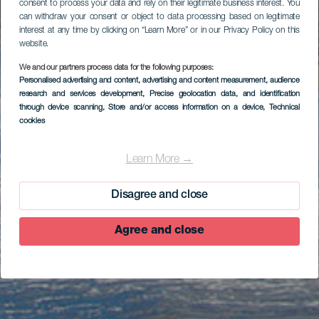
consent to process your data and rely on their legitimate business interest. You
can withdraw your consent or object to data processing based on legitimate
interest at any time by clicking on “Learn More” or in our Privacy Policy on this
website.
We and our partners process data for the following purposes:
Personalised advertising and content, advertising and content measurement, audience
research and services development
, Precise geolocation data, and identification
through device scanning
, Store and/or access information on a device
, Technical
cookies
Learn More →
Disagree and close
Agree and close