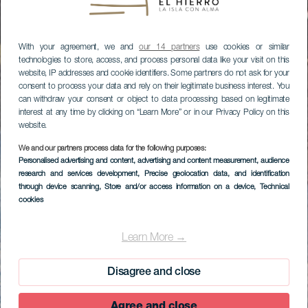
With your agreement, we and
our 14 partners
use cookies or similar
technologies to store, access, and process personal data like your visit on this
website, IP addresses and cookie identifiers. Some partners do not ask for your
consent to process your data and rely on their legitimate business interest. You
can withdraw your consent or object to data processing based on legitimate
interest at any time by clicking on “Learn More” or in our Privacy Policy on this
website.
We and our partners process data for the following purposes:
Personalised advertising and content, advertising and content measurement, audience
research and services development
, Precise geolocation data, and identification
through device scanning
, Store and/or access information on a device
, Technical
cookies
Learn More →
Disagree and close
Agree and close