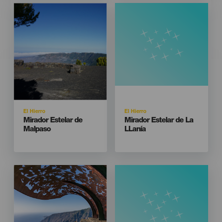
Imagen
Imagen
Listado
Isla
Isla
El Hierro
El Hierro
Titular
Titular
Mirador Estelar de
Mirador Estelar de La
Malpaso
LLanía
Imagen
Imagen
Listado