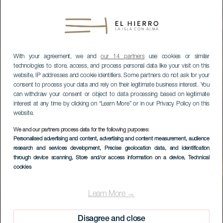
With your agreement, we and
our 14 partners
use cookies or similar
technologies to store, access, and process personal data like your visit on this
website, IP addresses and cookie identifiers. Some partners do not ask for your
consent to process your data and rely on their legitimate business interest. You
can withdraw your consent or object to data processing based on legitimate
interest at any time by clicking on “Learn More” or in our Privacy Policy on this
website.
We and our partners process data for the following purposes:
Personalised advertising and content, advertising and content measurement, audience
research and services development
, Precise geolocation data, and identification
through device scanning
, Store and/or access information on a device
, Technical
cookies
Learn More →
Disagree and close