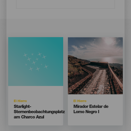
Imagen
Imagen
Listado
Isla
Isla
El Hierro
El Hierro
Titular
Titular
Starlight-
Mirador Estelar de
Sternenbeobachtungsplatz
Lomo Negro I
am Charco Azul