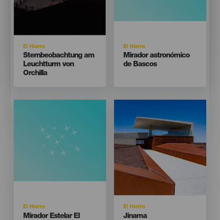
Isla
Isla
El Hierro
El Hierro
Titular
Titular
Sternbeobachtung am
Mirador astronómico
Leuchtturm von
de Bascos
Orchilla
Imagen
Imagen
Listado
Isla
Isla
El Hierro
El Hierro
Titular
Titular
Mirador Estelar El
Jinama