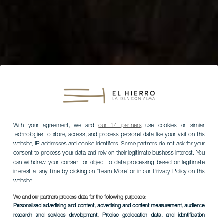
With your agreement, we and
our 14 partners
use cookies or similar
technologies to store, access, and process personal data like your visit on this
website, IP addresses and cookie identifiers. Some partners do not ask for your
consent to process your data and rely on their legitimate business interest. You
can withdraw your consent or object to data processing based on legitimate
interest at any time by clicking on “Learn More” or in our Privacy Policy on this
website.
We and our partners process data for the following purposes:
Personalised advertising and content, advertising and content measurement, audience
research and services development
, Precise geolocation data, and identification