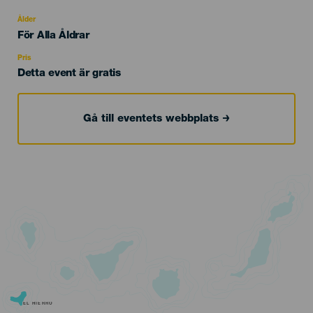
del
evento
Ålder
Edad
För Alla Åldrar
Recomendada
Pris
Detta event är gratis
Gå till eventets webbplats
EL HIERRO