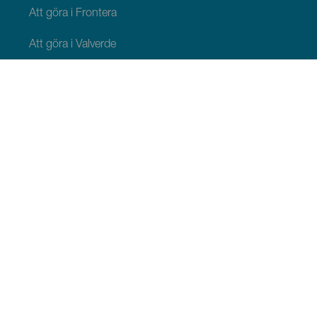
Att göra i Frontera
Att göra i Valverde
Att göra i El Pinar
QUE VER Y HACER
Naturliga platser på El Hierro
Charmiga platser på El Hierro
Utsiktsplatser på El Hierro
Paragliding på El Hierro