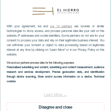
With your agreement, we and
our 14 partners
use cookies or similar
technologies to store, access, and process personal data like your visit on this
website, IP addresses and cookie identifiers. Some partners do not ask for your
consent to process your data and rely on their legitimate business interest. You
can withdraw your consent or object to data processing based on legitimate
interest at any time by clicking on “Learn More” or in our Privacy Policy on this
website.
We and our partners process data for the following purposes:
EL HIERRO
Personalised advertising and content, advertising and content measurement, audience
research and services development
, Precise geolocation data, and identification
Tre lika trio i konsert
through device scanning
, Store and/or access information on a device
, Technical
cookies
Imagen
Listado
Learn More →
Disagree and close