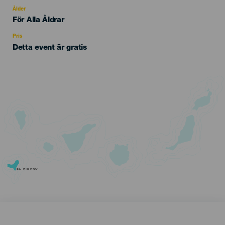
del
evento
Ålder
Edad
För Alla Åldrar
Recomendada
Pris
Detta event är gratis
EL HIERRO