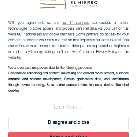
With your agreement, we and
our 14 partners
use cookies or similar
technologies to store, access, and process personal data like your visit on this
website, IP addresses and cookie identifiers. Some partners do not ask for your
consent to process your data and rely on their legitimate business interest. You
can withdraw your consent or object to data processing based on legitimate
interest at any time by clicking on “Learn More” or in our Privacy Policy on this
website.
EL HIERRO
We and our partners process data for the following purposes:
San Juan-festligheter i La
Personalised advertising and content, advertising and content measurement, audience
research and services development
, Precise geolocation data, and identification
Restinga
through device scanning
, Store and/or access information on a device
, Technical
cookies
Imagen
Listado
Learn More →
Disagree and close