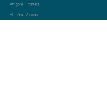
Att göra i Frontera
Att göra i Valverde
Att göra i El Pinar
QUE VER Y HACER
Naturliga platser på El Hierro
Charmiga platser på El Hierro
Utsiktsplatser på El Hierro
Paragliding på El Hierro