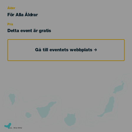
del
evento
Ålder
Edad
För Alla Åldrar
Recomendada
Pris
Detta event är gratis
Gå till eventets webbplats
EL HIERRO