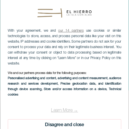
With your agreement, we and
our 14 partners
use cookies or similar
technologies to store, access, and process personal data like your visit on this
website, IP addresses and cookie identifiers. Some partners do not ask for your
consent to process your data and rely on their legitimate business interest. You
can withdraw your consent or object to data processing based on legitimate
interest at any time by clicking on “Learn More” or in our Privacy Policy on this
website.
We and our partners process data for the following purposes:
EL HIERRO
Personalised advertising and content, advertising and content measurement, audience
research and services development
, Precise geolocation data, and identification
Pinars julprogram
through device scanning
, Store and/or access information on a device
, Technical
cookies
Imagen
Listado
Learn More →
Disagree and close