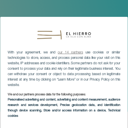
With your agreement, we and
our 14 partners
use cookies or similar
technologies to store, access, and process personal data like your visit on this
website, IP addresses and cookie identifiers. Some partners do not ask for your
consent to process your data and rely on their legitimate business interest. You
can withdraw your consent or object to data processing based on legitimate
interest at any time by clicking on “Learn More” or in our Privacy Policy on this
website.
We and our partners process data for the following purposes:
EL HIERRO
Personalised advertising and content, advertising and content measurement, audience
research and services development
, Precise geolocation data, and identification
El Buen Querer
through device scanning
, Store and/or access information on a device
, Technical
cookies
Imagen
Listado