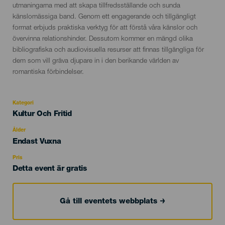
utmaningarna med att skapa tillfredsställande och sunda
känslomässiga band. Genom ett engagerande och tillgängligt
format erbjuds praktiska verktyg för att förstå våra känslor och
övervinna relationshinder. Dessutom kommer en mängd olika
bibliografiska och audiovisuella resurser att finnas tillgängliga för
dem som vill gräva djupare in i den berikande världen av
romantiska förbindelser.
Kategori
Categoría
Kultur Och Fritid
del
evento
Ålder
Edad
Endast Vuxna
Recomendada
Pris
Detta event är gratis
Gå till eventets webbplats