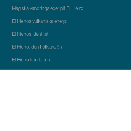
Magiska vandringsleder på El Hierro
El Hierros vulkaniska energi
El Hierros identitet
El Hierro, den hållbara ön
El Hierro från luften
Att göra i Frontera
Att göra i Valverde
Att göra i El Pinar