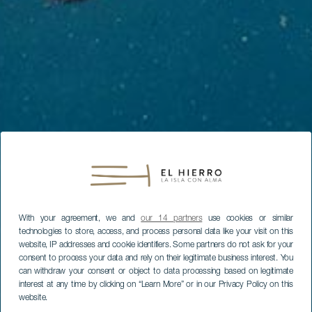
With your agreement, we and
our 14 partners
use cookies or similar
technologies to store, access, and process personal data like your visit on this
website, IP addresses and cookie identifiers. Some partners do not ask for your
consent to process your data and rely on their legitimate business interest. You
can withdraw your consent or object to data processing based on legitimate
interest at any time by clicking on “Learn More” or in our Privacy Policy on this
website.