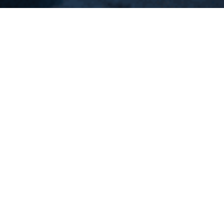
Piscinas Naturales
>
El Hierro
Unas aguas tranquilas y cristalinas en la piscina
natural de Tamaduste
La calidad del agua en El Hierro es reconocida
internacionalmente. La piscina de El Tamaduste se
convierte en un lugar ideal para el baño, pero también para
la práctica de deportes como el buceo o el pádel surf.
Además, los solariums se convierten en lugares de
encuentro y espacios para el descanso. Los trabajos de
acondicionamiento realizados en la zona facilitan su
acceso a personas con movilidad reducida.