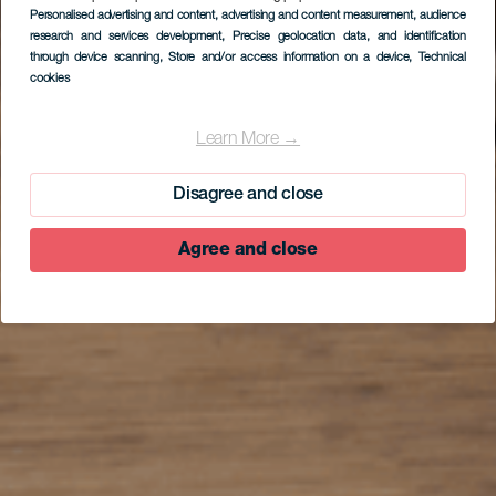
Personalised advertising and content, advertising and content measurement, audience
research and services development
, Precise geolocation data, and identification
through device scanning
, Store and/or access information on a device
, Technical
cookies
EL HIERRO
Tamaduste
Learn More →
Disagree and close
Agree and close