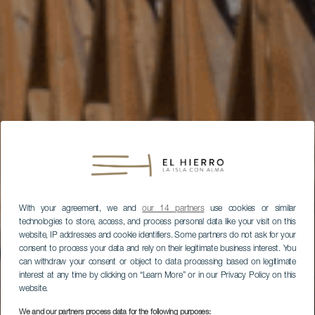
With your agreement, we and
our 14 partners
use cookies or similar
technologies to store, access, and process personal data like your visit on this
website, IP addresses and cookie identifiers. Some partners do not ask for your
consent to process your data and rely on their legitimate business interest. You
can withdraw your consent or object to data processing based on legitimate
interest at any time by clicking on “Learn More” or in our Privacy Policy on this
website.
We and our partners process data for the following purposes: