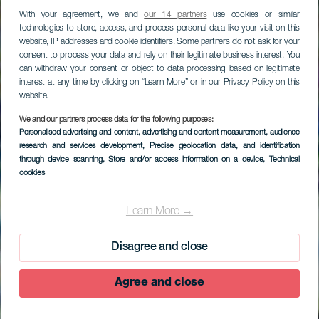
With your agreement, we and
our 14 partners
use cookies or similar
technologies to store, access, and process personal data like your visit on this
website, IP addresses and cookie identifiers. Some partners do not ask for your
consent to process your data and rely on their legitimate business interest. You
can withdraw your consent or object to data processing based on legitimate
interest at any time by clicking on “Learn More” or in our Privacy Policy on this
website.
We and our partners process data for the following purposes:
Personalised advertising and content, advertising and content measurement, audience
research and services development
, Precise geolocation data, and identification
through device scanning
, Store and/or access information on a device
, Technical
cookies
Learn More →
Disagree and close
Agree and close