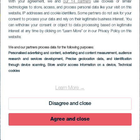
With your agreement, we and
our 14 partners
use cookies or similar
technologies to store, access, and process personal data like your visit on this
website, IP addresses and cookie identifiers. Some partners do not ask for your
consent to process your data and rely on their legitimate business interest. You
can withdraw your consent or object to data processing based on legitimate
interest at any time by clicking on “Learn More” or in our Privacy Policy on this
website.
We and our partners process data for the following purposes:
Personalised advertising and content, advertising and content measurement, audience
research and services development
, Precise geolocation data, and identification
through device scanning
, Store and/or access information on a device
, Technical
cookies
Learn More →
Disagree and close
Agree and close