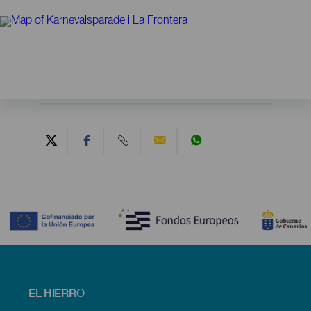
Contenido
Menú
EL HIERRO
footer