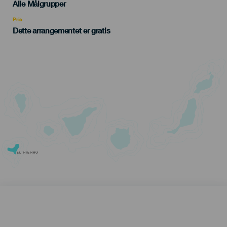
Edad
Alle Målgrupper
Recomendada
Pris
Dette arrangementet er gratis
EL HIERRO