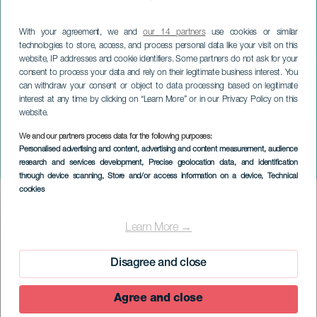
With your agreement, we and
our 14 partners
use cookies or similar
technologies to store, access, and process personal data like your visit on this
website, IP addresses and cookie identifiers. Some partners do not ask for your
consent to process your data and rely on their legitimate business interest. You
can withdraw your consent or object to data processing based on legitimate
interest at any time by clicking on “Learn More” or in our Privacy Policy on this
website.
EL HIERRO
We and our partners process data for the following purposes:
Karnevalsparade i La
Personalised advertising and content, advertising and content measurement, audience
Frontera
research and services development
, Precise geolocation data, and identification
through device scanning
, Store and/or access information on a device
, Technical
cookies
Imagen
Listado
Learn More →
Disagree and close
Agree and close