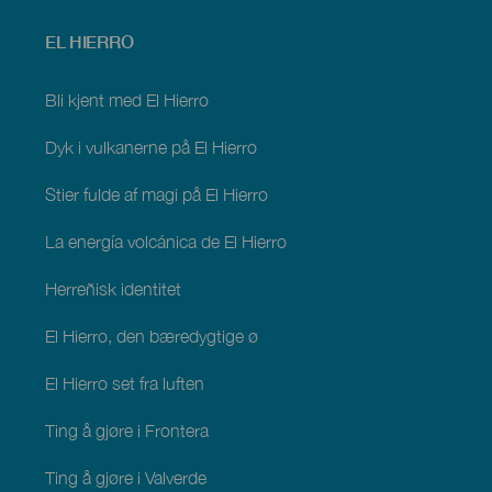
Menú
EL HIERRO
footer
El
Hierro
Bli kjent med El Hierro
Dyk i vulkanerne på El Hierro
Stier fulde af magi på El Hierro
La energía volcánica de El Hierro
Herreñisk identitet
El Hierro, den bæredygtige ø
El Hierro set fra luften
Ting å gjøre i Frontera
Ting å gjøre i Valverde