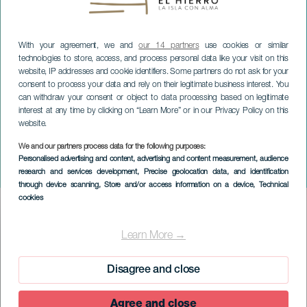
With your agreement, we and
our 14 partners
use cookies or similar
technologies to store, access, and process personal data like your visit on this
website, IP addresses and cookie identifiers. Some partners do not ask for your
consent to process your data and rely on their legitimate business interest. You
can withdraw your consent or object to data processing based on legitimate
interest at any time by clicking on “Learn More” or in our Privacy Policy on this
website.
We and our partners process data for the following purposes:
EL HIERRO
Personalised advertising and content, advertising and content measurement, audience
Julebarnepark
research and services development
, Precise geolocation data, and identification
through device scanning
, Store and/or access information on a device
, Technical
cookies
Imagen
Listado
Learn More →
Disagree and close
Agree and close