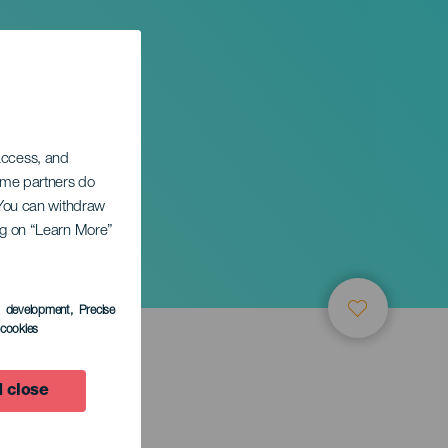
 access, and
Some partners do
. You can withdraw
ing on “Learn More”
es
s development
, Precise
l cookies
 close