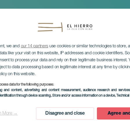
ent, we and
our 14 partners
use cookies or similar technologies to store,
ata like your visit on this website, IP addresses and cookie identifiers. 
onsent to process your data and rely on their legitimate business interest
ject to data processing based on legitimate interest at any time by click
olicy on this website.
météores : les Lyrid
ocess data for the following purposes:
ing and content, advertising and content measurement, audience research and service
dentification through device scanning
, Store and/or access information on a device
, Technica
n More →
Disagree and close
Agree and
ÉVÉNEMENT PASSÉ