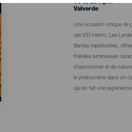
16 to 25 April
Localidad
Valverde
Descripción
Une occasion unique de pro
del
ciel d'El Hierro. Les Lyrid
evento
filantes répertoriées, off
traînées lumineuses carac
d'astronomie et de nature,
le phénomène dans un cadre
qui en fait une expérience 