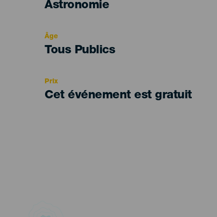
Categoría
Astronomie
del
evento
Âge
Edad
Tous Publics
Recomendada
Prix
Cet événement est gratuit