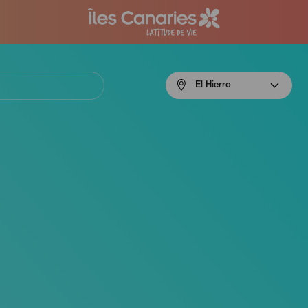
Menú
El Hierro
navigation
El
Hierro