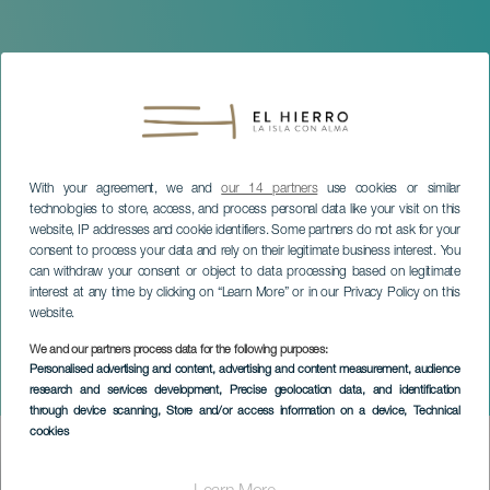
With your agreement, we and
our 14 partners
use cookies or similar
technologies to store, access, and process personal data like your visit on this
website, IP addresses and cookie identifiers. Some partners do not ask for your
consent to process your data and rely on their legitimate business interest. You
can withdraw your consent or object to data processing based on legitimate
interest at any time by clicking on “Learn More” or in our Privacy Policy on this
website.
EL HIERRO
We and our partners process data for the following purposes:
Julia Nikoliszak : Violon
Personalised advertising and content, advertising and content measurement, audience
research and services development
, Precise geolocation data, and identification
seul
through device scanning
, Store and/or access information on a device
, Technical
cookies
Imagen
Listado