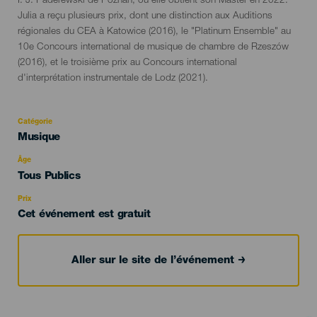
I. J. Paderewski de Poznan, où elle obtient son Master en 2022.
Julia a reçu plusieurs prix, dont une distinction aux Auditions
régionales du CEA à Katowice (2016), le "Platinum Ensemble" au
10e Concours international de musique de chambre de Rzeszów
(2016), et le troisième prix au Concours international
d'interprétation instrumentale de Lodz (2021).
Catégorie
Categoría
Musique
del
evento
Âge
Edad
Tous Publics
Recomendada
Prix
Cet événement est gratuit
Aller sur le site de l’événement