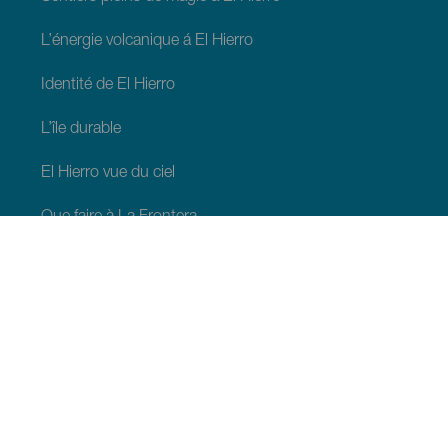
L’énergie volcanique á El Hierro
Identité de El Hierro
L’île durable
El Hierro vue du ciel
Que faire à La Frontera
Que faire à Valverde
Que faire à El Pinar
À VOIR ET À FAIRE