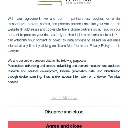
With your agreement, we and
our 14 partners
use cookies or similar
technologies to store, access, and process personal data like your visit on this
website, IP addresses and cookie identifiers. Some partners do not ask for your
consent to process your data and rely on their legitimate business interest. You
can withdraw your consent or object to data processing based on legitimate
interest at any time by clicking on “Learn More” or in our Privacy Policy on this
website.
We and our partners process data for the following purposes:
Personalised advertising and content, advertising and content measurement, audience
research and services development
, Precise geolocation data, and identification
through device scanning
, Store and/or access information on a device
, Technical
cookies
Learn More →
Disagree and close
Agree and close