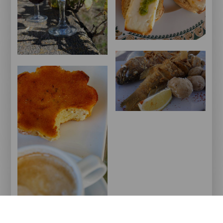
Queso
con
El
mojo
Hierro.
Vinos
Cabrilla
Frita
El
Hierro.