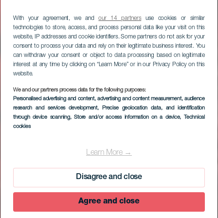
With your agreement, we and
our 14 partners
use cookies or similar
technologies to store, access, and process personal data like your visit on this
website, IP addresses and cookie identifiers. Some partners do not ask for your
consent to process your data and rely on their legitimate business interest. You
can withdraw your consent or object to data processing based on legitimate
interest at any time by clicking on “Learn More” or in our Privacy Policy on this
website.
We and our partners process data for the following purposes:
Personalised advertising and content, advertising and content measurement, audience
research and services development
, Precise geolocation data, and identification
through device scanning
, Store and/or access information on a device
, Technical
cookies
Learn More →
Disagree and close
Agree and close