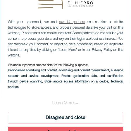
With your agreement, we and
our 14 partners
use cookies or similar
technologies to store, access, and process personal data like your visit on this
website, IP addresses and cookie identifiers. Some partners do not ask for your
consent to process your data and rely on their legitimate business interest. You
can withdraw your consent or object to data processing based on legitimate
interest at any time by clicking on “Learn More” or in our Privacy Policy on this
EL HIERRO
website.
Concentración
We and our partners process data for the following purposes:
Internacional de
Personalised advertising and content, advertising and content measurement, audience
research and services development
, Precise geolocation data, and identification
Parapente
through device scanning
, Store and/or access information on a device
, Technical
cookies
Imagen
Listado
Learn More →
Disagree and close