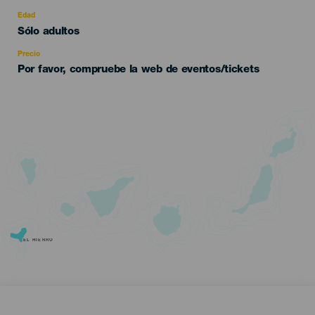
del
evento
Edad
Edad
Sólo adultos
Recomendada
Precio
Por favor, compruebe la web de eventos/tickets
EL HIERRO