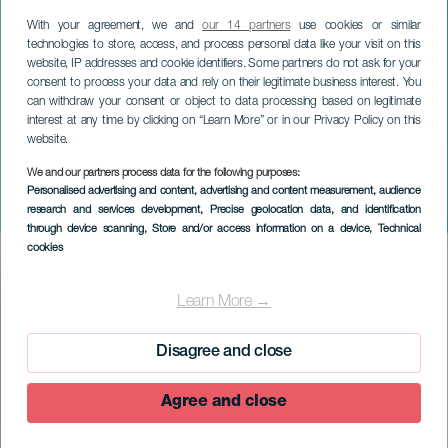
With your agreement, we and
our 14 partners
use cookies or similar
technologies to store, access, and process personal data like your visit on this
website, IP addresses and cookie identifiers. Some partners do not ask for your
consent to process your data and rely on their legitimate business interest. You
can withdraw your consent or object to data processing based on legitimate
interest at any time by clicking on “Learn More” or in our Privacy Policy on this
website.
EL HIERRO
We and our partners process data for the following purposes:
Cabalgata de SSMM los
Personalised advertising and content, advertising and content measurement, audience
research and services development
, Precise geolocation data, and identification
Reyes Magos en El Pinar
through device scanning
, Store and/or access information on a device
, Technical
cookies
Imagen
Listado
Learn More →
Disagree and close
Agree and close