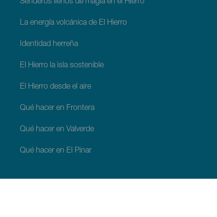
Senderos llenos de magía en el Hierro
La energía volcánica de El Hierro
Identidad herreña
El Hierro la isla sostenible
El Hierro desde el aire
Qué hacer en Frontera
Qué hacer en Valverde
Qué hacer en El Pinar
QUÉ VER Y HACER