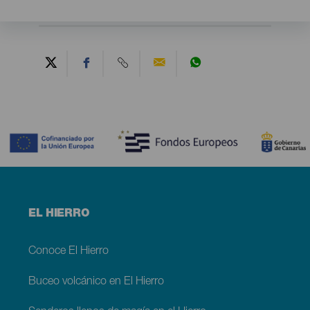
Contenido
Menú
EL HIERRO
footer
El
Hierro
Conoce El Hierro
Buceo volcánico en El Hierro