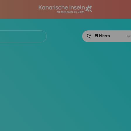
Menú
El Hierro
navigation
El
Hierro