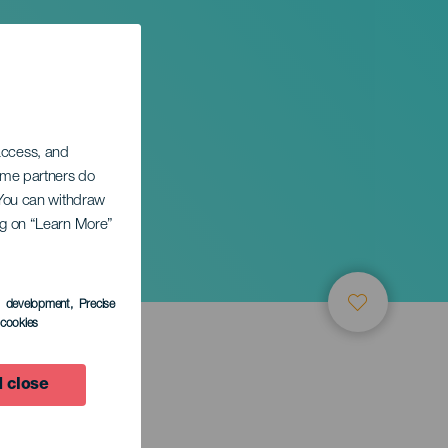
 access, and
Some partners do
. You can withdraw
ing on “Learn More”
rt
s development
, Precise
l cookies
 close
TUNG