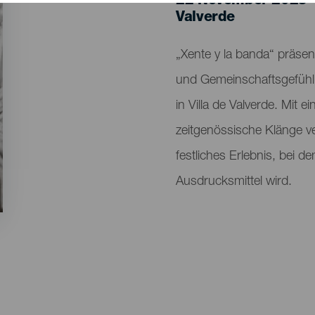
22 November 2025
Localidad
Valverde
Descripción
„Xente y la banda“ präsent
del
und Gemeinschaftsgefühl
evento
in Villa de Valverde. Mit 
zeitgenössische Klänge ve
festliches Erlebnis, bei
Ausdrucksmittel wird.