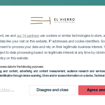
ent, we and
our 14 partners
use cookies or similar technologies to store,
ata like your visit on this website, IP addresses and cookie identifiers. 
onsent to process your data and rely on their legitimate business interest
ject to data processing based on legitimate interest at any time by click
olicy on this website.
 die Band im Konze
ocess data for the following purposes:
ing and content, advertising and content measurement, audience research and service
dentification through device scanning
, Store and/or access information on a device
, Technica
n More →
Disagree and close
Agree and
VERGANGENE VERANSTAL