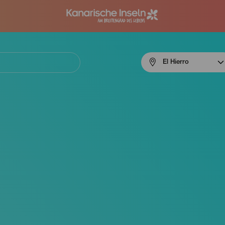
Menú
El Hierro
navigation
El
Hierro