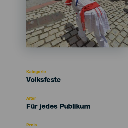
Kategorie
Categoría
Volksfeste
del
evento
Alter
Edad
Für jedes Publikum
Recomendada
Preis