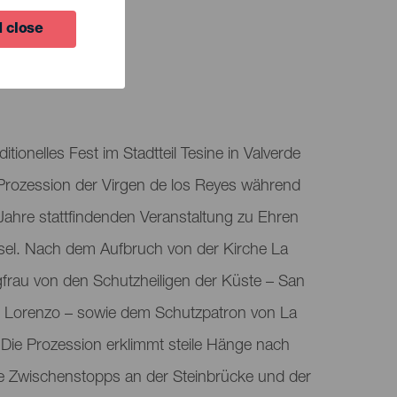
 close
TUNG
ditionelles Fest im Stadtteil Tesine in Valverde
r Prozession der Virgen de los Reyes während
r Jahre stattfindenden Veranstaltung zu Ehren
nsel. Nach dem Aufbruch von der Kirche La
frau von den Schutzheiligen der Küste – San
 Lorenzo – sowie dem Schutzpatron von La
et. Die Prozession erklimmt steile Hänge nach
e Zwischenstopps an der Steinbrücke und der