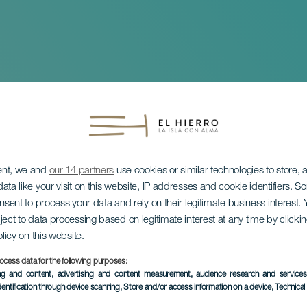
ent, we and
our 14 partners
use cookies or similar technologies to store,
ata like your visit on this website, IP addresses and cookie identifiers. 
onsent to process your data and rely on their legitimate business interest
ject to data processing based on legitimate interest at any time by click
olicy on this website.
st
ocess data for the following purposes:
ing and content, advertising and content measurement, audience research and service
dentification through device scanning
, Store and/or access information on a device
, Technica