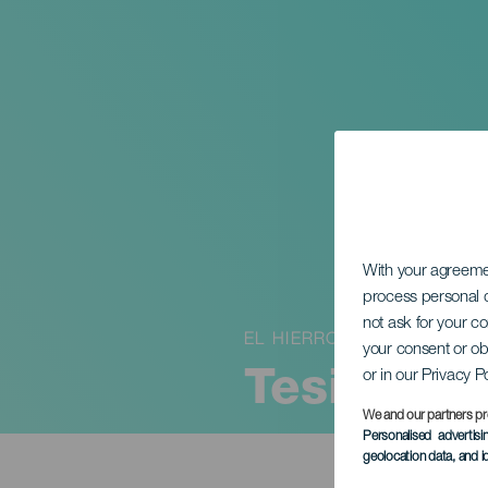
With your agreem
process personal d
not ask for your c
EL HIERRO
your consent or ob
or in our Privacy P
Tesine-Fe
We and our partners pr
Personalised advertis
geolocation data, and i