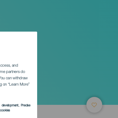
 access, and
Some partners do
. You can withdraw
ing on “Learn More”
s development
, Precise
l cookies