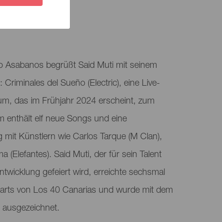
TUNG
ro Asabanos begrüßt Said Muti mit seinem
t: Criminales del Sueño (Electric), eine Live-
bum, das im Frühjahr 2024 erscheint, zum
 enthält elf neue Songs und eine
mit Künstlern wie Carlos Tarque (M Clan),
(Elefantes). Said Muti, der für sein Talent
ntwicklung gefeiert wird, erreichte sechsmal
Charts von Los 40 Canarias und wurde mit dem
m ausgezeichnet.