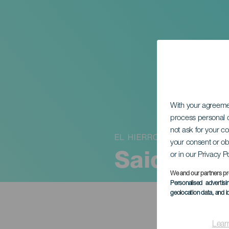
With your agreem
process personal d
not ask for your c
EL HIERRO
your consent or ob
or in our Privacy P
Said Muti
We and our partners pr
Personalised advertis
geolocation data, and i
Lear