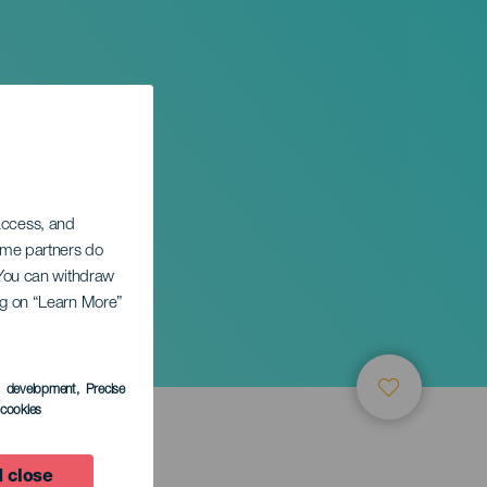
 access, and
Some partners do
. You can withdraw
ing on “Learn More”
ño
s development
, Precise
l cookies
 close