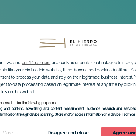
ent, we and
our 14 partners
use cookies or similar technologies to store,
ata like your visit on this website, IP addresses and cookie identifiers. 
onsent to process your data and rely on their legitimate business interest
ject to data processing based on legitimate interest at any time by click
olicy on this website.
: Criminales del sue
ocess data for the following purposes:
ing and content, advertising and content measurement, audience research and service
dentification through device scanning
, Store and/or access information on a device
, Technica
n More →
Disagree and close
Agree and