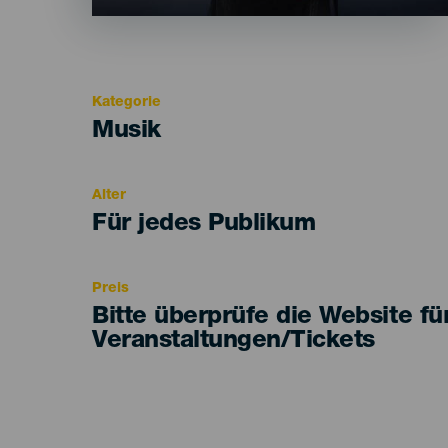
Kategorie
Categoría
Musik
del
evento
Alter
Edad
Für jedes Publikum
Recomendada
Preis
Bitte überprüfe die Website fü
Veranstaltungen/Tickets