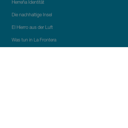
Herreña Identität
Die nachhaltige Insel
El Hierro aus der Luft
Was tun in La Frontera
Was tun in Valverde
Was tun in El Pinar
SEHEN UND ERLEBEN
Naturräume auf El Hierro
Malerische Orte auf El Hierro