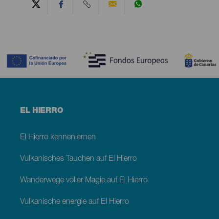
Contenido
Menú
EL HIERRO
footer
El
Hierro
El Hierro kennenlernen
Vulkanisches Tauchen auf El Hierro
Wanderwege voller Magie auf El Hierro
Vulkanische energie auf El Hierro