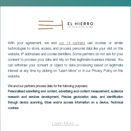
With your agreement, we and
our 14 partners
use cookies or similar
technologies to store, access, and process personal data like your visit on this
website, IP addresses and cookie identifiers. Some partners do not ask for your
consent to process your data and rely on their legitimate business interest. You
can withdraw your consent or object to data processing based on legitimate
interest at any time by clicking on “Learn More” or in our Privacy Policy on this
website.
We and our partners process data for the following purposes:
EL HIERRO
Personalised advertising and content, advertising and content measurement, audience
research and services development
, Precise geolocation data, and identification
Hierro
through device scanning
, Store and/or access information on a device
, Technical
cookies
Imagen
Listado
Learn More →