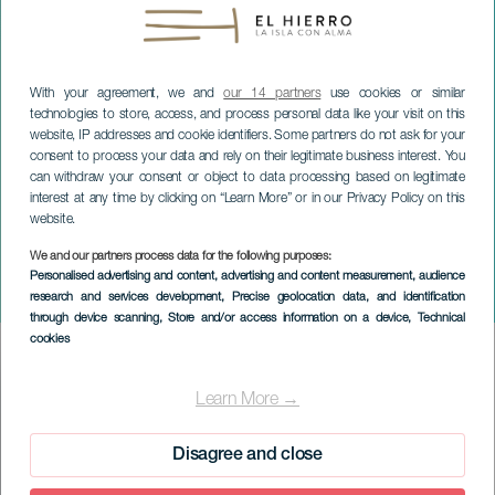
With your agreement, we and
our 14 partners
use cookies or similar
technologies to store, access, and process personal data like your visit on this
website, IP addresses and cookie identifiers. Some partners do not ask for your
consent to process your data and rely on their legitimate business interest. You
can withdraw your consent or object to data processing based on legitimate
interest at any time by clicking on “Learn More” or in our Privacy Policy on this
website.
We and our partners process data for the following purposes:
EL HIERRO
Personalised advertising and content, advertising and content measurement, audience
research and services development
, Precise geolocation data, and identification
Alkoholfreie Jugendparty
through device scanning
, Store and/or access information on a device
, Technical
cookies
Imagen
Listado
Learn More →
Disagree and close