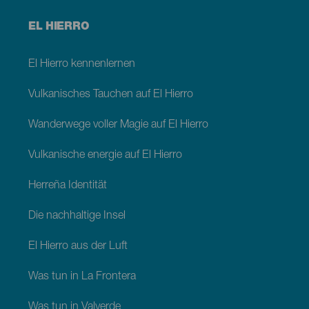
Menú
EL HIERRO
footer
El
Hierro
El Hierro kennenlernen
Vulkanisches Tauchen auf El Hierro
Wanderwege voller Magie auf El Hierro
Vulkanische energie auf El Hierro
Herreña Identität
Die nachhaltige Insel
El Hierro aus der Luft
Was tun in La Frontera
Was tun in Valverde