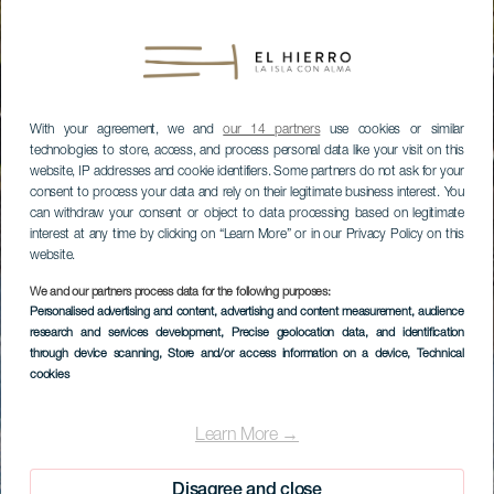
With your agreement, we and
our 14 partners
use cookies or similar
technologies to store, access, and process personal data like your visit on this
website, IP addresses and cookie identifiers. Some partners do not ask for your
consent to process your data and rely on their legitimate business interest. You
can withdraw your consent or object to data processing based on legitimate
interest at any time by clicking on “Learn More” or in our Privacy Policy on this
website.
We and our partners process data for the following purposes:
Personalised advertising and content, advertising and content measurement, audience
research and services development
, Precise geolocation data, and identification
through device scanning
, Store and/or access information on a device
, Technical
cookies
Learn More →
Disagree and close