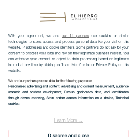
With your agreement, we and
our 14 partners
use cookies or similar
technologies to store, access, and process personal data like your visit on this
website, IP addresses and cookie identifiers. Some partners do not ask for your
consent to process your data and rely on their legitimate business interest. You
can withdraw your consent or object to data processing based on legitimate
interest at any time by clicking on “Learn More” or in our Privacy Policy on this
website.
We and our partners process data for the following purposes:
Personalised advertising and content, advertising and content measurement, audience
research and services development
, Precise geolocation data, and identification
through device scanning
, Store and/or access information on a device
, Technical
cookies
Learn More →
Disagree and close