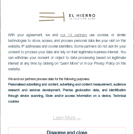
With your agreement, we and
our 14 partners
use cookies or similar
technologies to store, access, and process personal data like your visit on this
website, IP addresses and cookie identifiers. Some partners do not ask for your
consent to process your data and rely on their legitimate business interest. You
can withdraw your consent or object to data processing based on legitimate
interest at any time by clicking on “Learn More” or in our Privacy Policy on this
website.
We and our partners process data for the following purposes:
Personalised advertising and content, advertising and content measurement, audience
research and services development
, Precise geolocation data, and identification
through device scanning
, Store and/or access information on a device
, Technical
cookies
Learn More →
Disagree and close