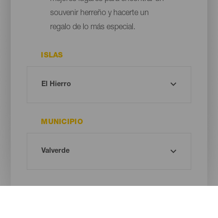
souvenir herreño y hacerte un
regalo de lo más especial.
ISLAS
MUNICIPIO
TIPO